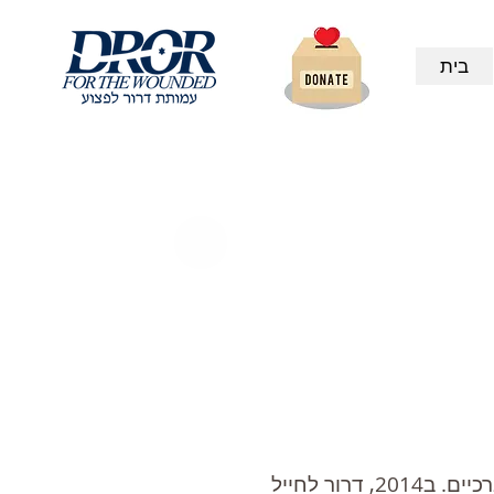
בית
ינון- נפצע ב2003 ע״י פצמ״ר בזמן ששירת בגולני. הוא איבד את שתי רגליו מתחת לברכיים. ב2014, דרור לחייל