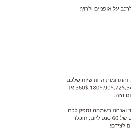
ם, והתרומות החודשיות שלכם
ישמשו כדי לספק שירותים לחיילים פצועים בישראל. בחרו גודל תרומה של 18$,36$,54$,72$,90$,180$,360$ או
ר ואנחנו בשמחה נספק לכם
את המידע ואפילו נחבר אתכם לחייל (או חיילים) שהתרומה שלכם עזרה לו. בסכום פעוט של 60 סנט ליום, תוכלו
 לצידם!