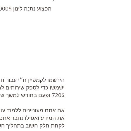
הפצוע נתנה לינון 48,000$ עבור פרוטזות מותאמות אישית. כיום הוא יכול ללכת, לרכב על אופניים ולרוץ!
הירשמו לקמפיין ח״י עבור חי
720$ ופעם בחודש למשך שנה כרטיס האשראי או חשבון ה- PayPal שלכם יחויב בסכום הזה.
אם אתם מעוניינים ללמוד עו
לקחת חלק חשוב בתהליך השיק